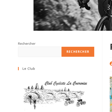
Rechercher
RECHERCHER
A
d
Le Club
l
p