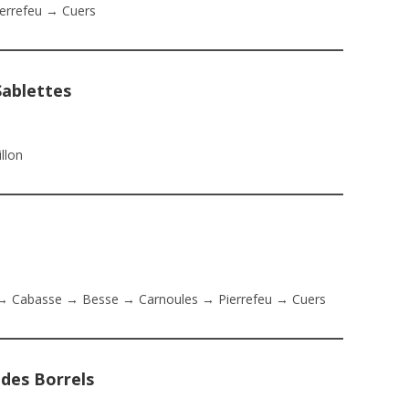
errefeu → Cuers
Sablettes
llon
→ Cabasse → Besse → Carnoules → Pierrefeu → Cuers
des Borrels