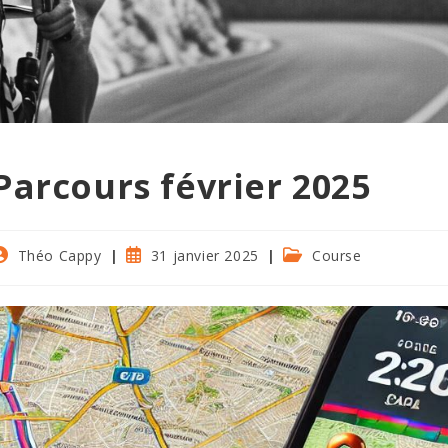
Parcours février 2025
uteur/autrice
Publication
Post
Théo Cappy
31 janvier 2025
Course
e
publiée :
category:
a
ublication :