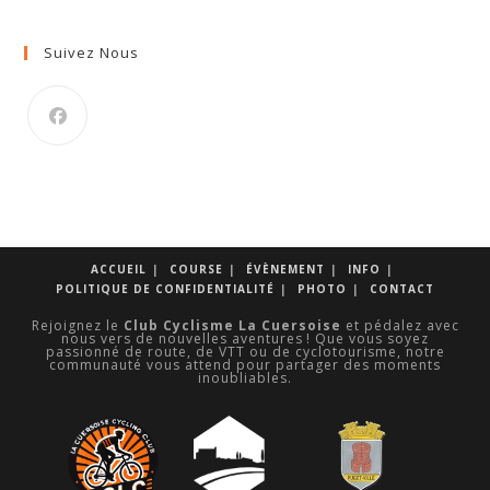
Suivez Nous
S’ouvre
dans
un
nouvel
onglet
ACCUEIL
COURSE
ÉVÈNEMENT
INFO
POLITIQUE DE CONFIDENTIALITÉ
PHOTO
CONTACT
Rejoignez le
Club Cyclisme La Cuersoise
et pédalez avec
nous vers de nouvelles aventures ! Que vous soyez
passionné de route, de VTT ou de cyclotourisme, notre
communauté vous attend pour partager des moments
inoubliables.