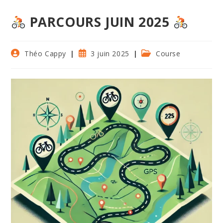
PARCOURS JUIN 2025
Auteur/autrice
Publication
Post
Théo Cappy
3 juin 2025
Course
de
publiée :
category:
la
publication :