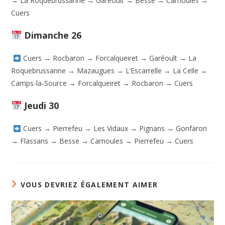
→ La Roquebrussanne → Garéoult → Besse → Carnoules →
Cuers
Dimanche 26
Cuers → Rocbaron → Forcalqueiret → Garéoult → La
Roquebrussanne → Mazaugues → L’Escarrelle → La Celle →
Camps-la-Source → Forcalqueiret → Rocbaron → Cuers
Jeudi 30
Cuers → Pierrefeu → Les Vidaux → Pignans → Gonfaron
→ Flassans → Besse → Carnoules → Pierrefeu → Cuers
VOUS DEVRIEZ ÉGALEMENT AIMER