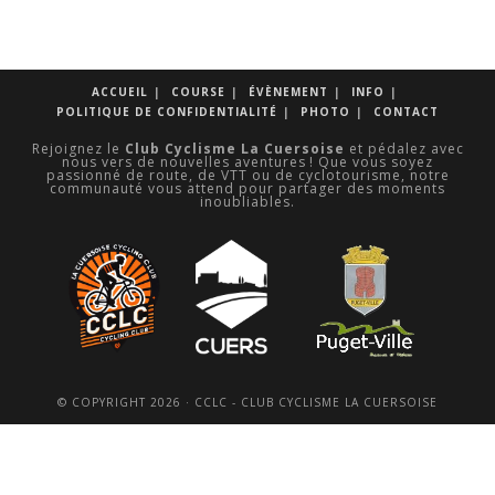
dans
un
nouvel
onglet
ACCUEIL
COURSE
ÉVÈNEMENT
INFO
POLITIQUE DE CONFIDENTIALITÉ
PHOTO
CONTACT
Rejoignez le
Club Cyclisme La Cuersoise
et pédalez avec
nous vers de nouvelles aventures ! Que vous soyez
passionné de route, de VTT ou de cyclotourisme, notre
communauté vous attend pour partager des moments
inoubliables.
© COPYRIGHT 2026 · CCLC - CLUB CYCLISME LA CUERSOISE