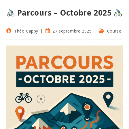
Parcours – Octobre 2025
Auteur/autrice
Publication
Post
Théo Cappy
27 septembre 2025
Course
de
publiée :
category:
la
publication :