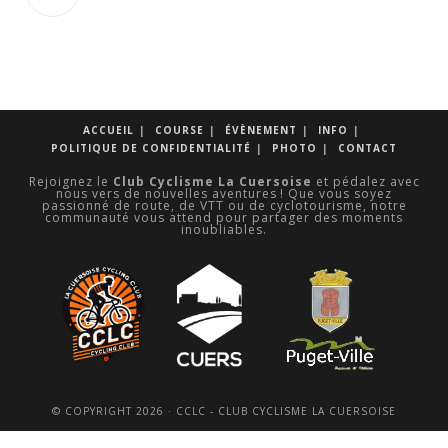
S’ouvre
dans
un
nouvel
onglet
ACCUEIL
COURSE
ÉVÈNEMENT
INFO
POLITIQUE DE CONFIDENTIALITÉ
PHOTO
CONTACT
Rejoignez le
Club Cyclisme La Cuersoise
et pédalez avec
nous vers de nouvelles aventures ! Que vous soyez
passionné de route, de VTT ou de cyclotourisme, notre
communauté vous attend pour partager des moments
inoubliables.
© COPYRIGHT 2026 · CCLC - CLUB CYCLISME LA CUERSOISE