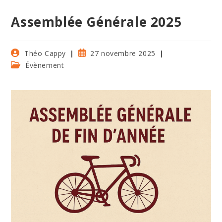
Assemblée Générale 2025
Auteur/autrice
Publication
Théo Cappy
27 novembre 2025
de
publiée :
Post
Évènement
la
category:
publication :