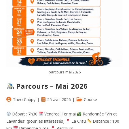
parcours mai 2026
Parcours – Mai 2026
Auteur/autrice
Publication
Post
Théo Cappy
25 avril 2026
Course
de
publiée :
category:
la
Départ : 7h30
Vendredi 1er mai
Randonnée “Vin et
publication :
Lavandes” (pour les intéressés)
La Crau
Distance : 100
km
Dimanche 3 mai
Parcours…