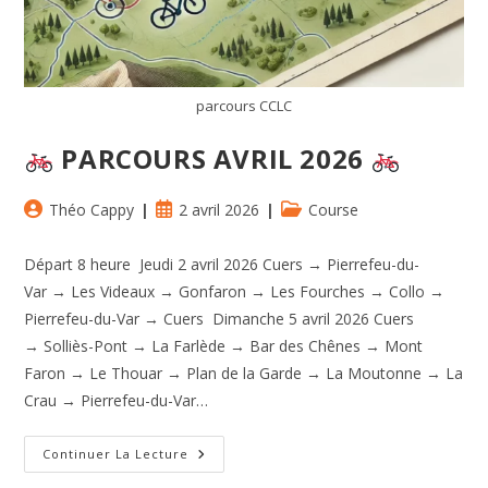
parcours CCLC
PARCOURS AVRIL 2026
Auteur/autrice
Publication
Post
Théo Cappy
2 avril 2026
Course
de
publiée :
category:
la
Départ 8 heure Jeudi 2 avril 2026 Cuers → Pierrefeu-du-
publication :
Var → Les Videaux → Gonfaron → Les Fourches → Collo →
Pierrefeu-du-Var → Cuers Dimanche 5 avril 2026 Cuers
→ Solliès-Pont → La Farlède → Bar des Chênes → Mont
Faron → Le Thouar → Plan de la Garde → La Moutonne → La
Crau → Pierrefeu-du-Var…
Continuer La Lecture
PARCOURS
AVRIL