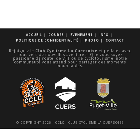
S’ouvre
dans
un
nouvel
onglet
ACCUEIL
COURSE
ÉVÈNEMENT
INFO
POLITIQUE DE CONFIDENTIALITÉ
PHOTO
CONTACT
Rejoignez le
Club Cyclisme La Cuersoise
et pédalez avec
nous vers de nouvelles aventures ! Que vous soyez
passionné de route, de VTT ou de cyclotourisme, notre
communauté vous attend pour partager des moments
inoubliables.
© COPYRIGHT 2026 · CCLC - CLUB CYCLISME LA CUERSOISE