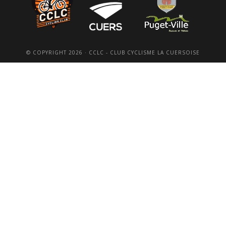
© COPYRIGHT 2026 · CCLC - CLUB CYCLISME LA CUERSOISE