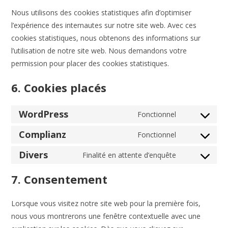
Nous utilisons des cookies statistiques afin d’optimiser
l’expérience des internautes sur notre site web. Avec ces
cookies statistiques, nous obtenons des informations sur
l’utilisation de notre site web. Nous demandons votre
permission pour placer des cookies statistiques.
6. Cookies placés
WordPress
Fonctionnel
Consent
to
Complianz
Fonctionnel
Consent
service
to
Divers
Finalité en attente d’enquête
wordpress
Consent
service
to
7. Consentement
complianz
service
divers
Lorsque vous visitez notre site web pour la première fois,
nous vous montrerons une fenêtre contextuelle avec une