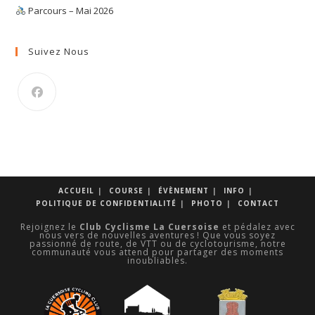
Parcours – Mai 2026
Suivez Nous
S’ouvre
dans
un
nouvel
onglet
ACCUEIL
COURSE
ÉVÈNEMENT
INFO
POLITIQUE DE CONFIDENTIALITÉ
PHOTO
CONTACT
Rejoignez le
Club Cyclisme La Cuersoise
et pédalez avec
nous vers de nouvelles aventures ! Que vous soyez
passionné de route, de VTT ou de cyclotourisme, notre
communauté vous attend pour partager des moments
inoubliables.