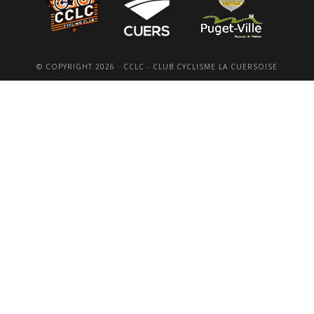
© COPYRIGHT 2026 · CCLC - CLUB CYCLISME LA CUERSOISE