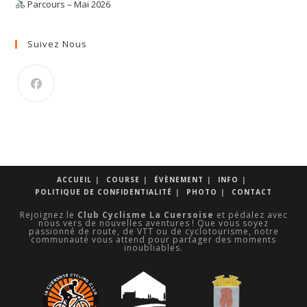
Parcours – Mai 2026
Suivez Nous
S’ouvre
dans
un
nouvel
onglet
ACCUEIL
COURSE
ÉVÈNEMENT
INFO
POLITIQUE DE CONFIDENTIALITÉ
PHOTO
CONTACT
Rejoignez le
Club Cyclisme La Cuersoise
et pédalez avec
nous vers de nouvelles aventures ! Que vous soyez
passionné de route, de VTT ou de cyclotourisme, notre
communauté vous attend pour partager des moments
inoubliables.